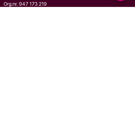
Org.nr. 947 173 219
Ordinære åpningstider
Man-fre: 09:00 - 15:00
Kontakt
E-post:
post@gbbl.no
Tlf:
35 50 45 00
Fakturaadresse:
fakturamottak@gbbl.no
Snarveier
Om oss
Forkjøpsrett
Medlemsfordeler
Boligprosjekter
Personvern