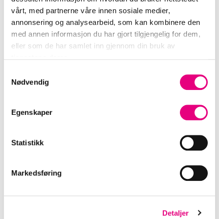
5 % bonus
vårt, med partnerne våre innen sosiale medier,
15 % rabatt på ordinære priser på lagerførte
annonsering og analysearbeid, som kan kombinere den
varer i butikk
med annen informasjon du har gjort tilgjengelig for dem,
Bonus og rabatt gjelder ikke ved betaling i
eller som de har samlet inn gjennom din bruk av
nettbutikk
tjenestene deres.
Viktig informasjon:
S
✔️ For å få bonus må du betale med et debetkort
Nødvendig
a
som du har registrert på Min side hos
m
boligbyggelaget.
t
Egenskaper
✔️
Betaler du med et registrert
kredittkort
må du
y
sende inn kvittering til boligbyggelaget for å få
k
etter-registrert transaksjonen.
k
Statistikk
e
v
Markedsføring
a
Ny tilbudsavis
l
g
For å få bonus må du betale i butikk med et debetkort som
Detaljer
du har registrert på Min side hos boligbyggelaget. Vis