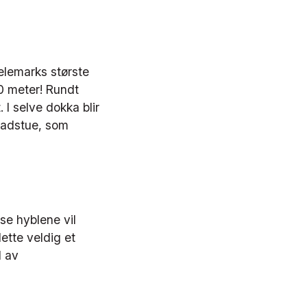
elemarks største
0 meter! Rundt
 I selve dokka blir
 badstue, som
sse hyblene vil
ette veldig et
d av