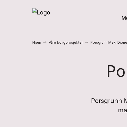
M
Hjem
Våre boligprosjekter
Porsgrunn Mek. Dion
Po
Porsgrunn M
man