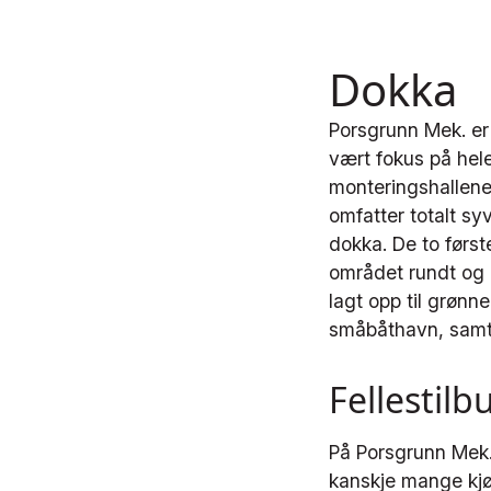
Dokka
Porsgrunn Mek. er
vært fokus på hele
monteringshallene 
omfatter totalt sy
dokka. De to førs
området rundt og i
lagt opp til grønn
småbåthavn, samt
Fellestil
På Porsgrunn Mek.
kanskje mange kjøp