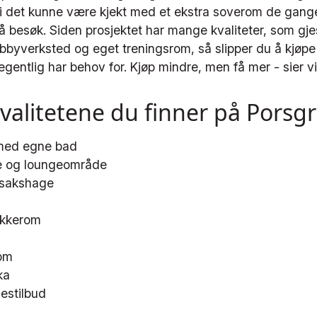
i det kunne være kjekt med et ekstra soverom de gan
besøk. Siden prosjektet har mange kvaliteter, som gjes
bbyverksted og eget treningsrom, så slipper du å kjøpe
egentlig har behov for. Kjøp mindre, men få mer - sier 
valitetene du finner på Porsg
 med egne bad
e og loungeområde
nsakshage
kkerom
rom
ka
lestilbud