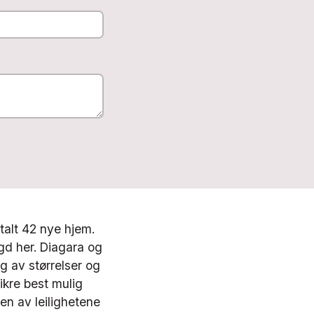
talt 42 nye hjem.
gd her. Diagara og
g av størrelser og
sikre best mulig
oen av leilighetene