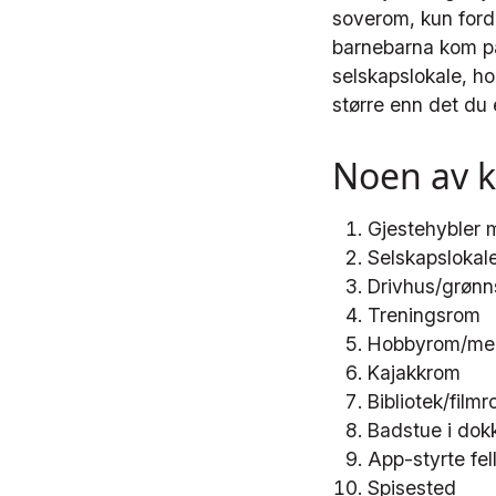
soverom, kun ford
barnebarna kom på 
selskapslokale, ho
større enn det du 
Noen av k
Gjestehybler
Selskapslokal
Drivhus/grøn
Treningsrom
Hobbyrom/me
Kajakkrom
Bibliotek/film
Badstue i dok
App-styrte fel
Spisested