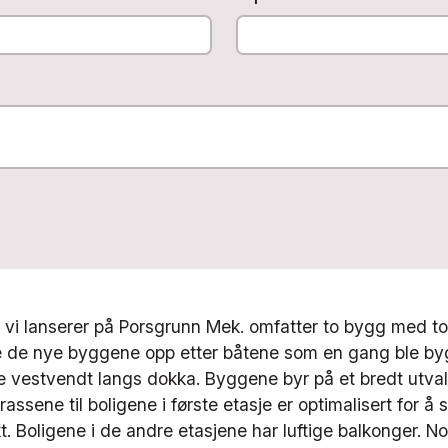
 vi lanserer på Porsgrunn Mek. omfatter to bygg med to
lle de nye byggene opp etter båtene som en gang ble by
e vestvendt langs dokka. Byggene byr på et bredt utval
rrassene til boligene i første etasje er optimalisert for å 
kt. Boligene i de andre etasjene har luftige balkonger. N