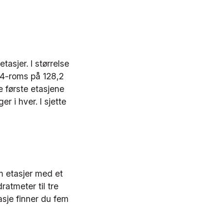
asjer. I størrelse
n 4-roms på 128,2
e første etasjene
ger i hver. I sjette
em etasjer med et
ratmeter til tre
asje finner du fem