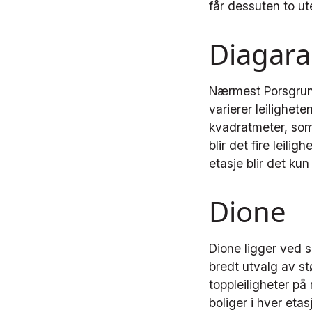
får dessuten to 
Diagar
Nærmest Porsgrunn
varierer leilighet
kvadratmeter, som 
blir det fire leilig
etasje blir det kun
Dione
Dione ligger ved s
bredt utvalg av st
toppleiligheter på
boliger i hver etas