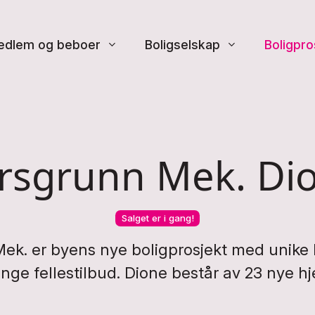
edlem og beboer
Boligselskap
Boligpro
e
rsgrunn Mek. Di
Salget er i gang!
ek. er byens nye boligprosjekt med unike k
ge fellestilbud. Dione består av 23 nye h