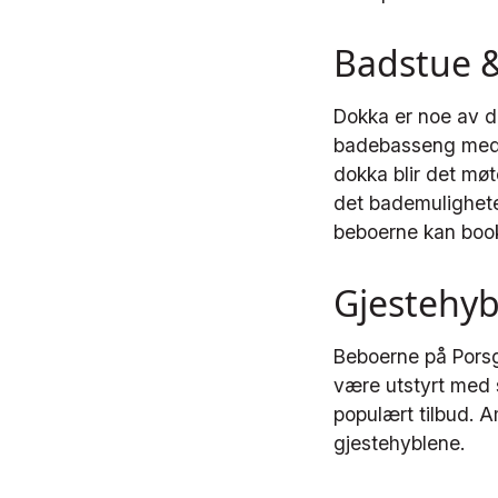
Badstue 
Dokka er noe av d
badebasseng med 
dokka blir det møt
det bademulighete
beboerne kan bo
Gjestehyb
Beboerne på Porsgr
være utstyrt med s
populært tilbud. A
gjestehyblene.