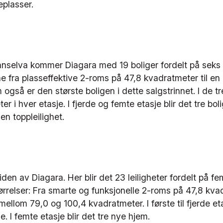
uteplasser.
a
selva kommer Diagara med 19 boliger fordelt på seks et
ene fra plasseffektive 2-roms på 47,8 kvadratmeter til e
også er den største boligen i dette salgstrinnet. I de tr
heter i hver etasje. I fjerde og femte etasje blir det tre boli
 en toppleilighet.
iden av Diagara. Her blir det 23 leiligheter fordelt på f
ørrelser: Fra smarte og funksjonelle 2-roms på 47,8 kvad
 mellom 79,0 og 100,4 kvadratmeter. I første til fjerde et
je. I femte etasje blir det tre nye hjem.