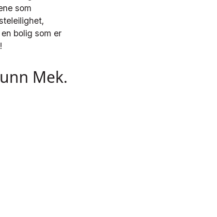
gene som
teleilighet,
 en bolig som er
vi!
runn Mek.