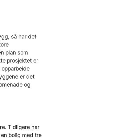
gg, så har det
tore
 en plan som
te prosjektet er
å opparbeide
byggene er det
 promenade og
e. Tidligere har
e en bolig med tre