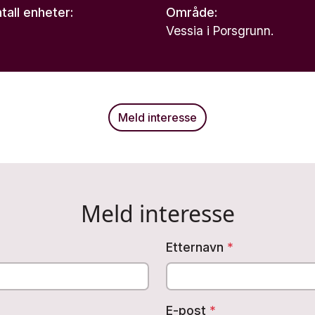
tall enheter:
Område:
Vessia i Porsgrunn.
Meld interesse
Meld interesse
Etternavn
*
E-post
*