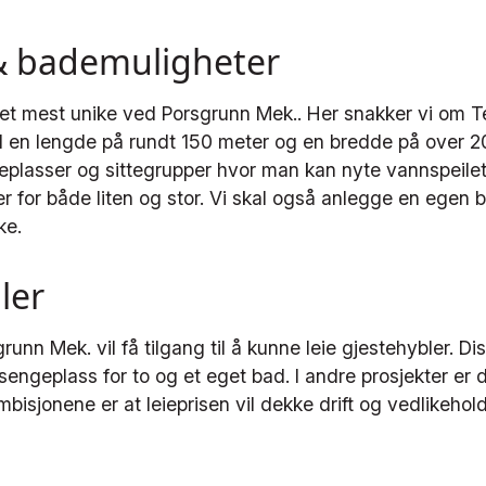
& bademuligheter
et mest unike ved Porsgrunn Mek.. Her snakker vi om T
en lengde på rundt 150 meter og en bredde på over 2
eplasser og sittegrupper hvor man kan nyte vannspeilet.
r for både liten og stor. Vi skal også anlegge en egen
oke.
ler
unn Mek. vil få tilgang til å kunne leie gjestehybler. Di
engeplass for to og et eget bad. I andre prosjekter er d
mbisjonene er at leieprisen vil dekke drift og vedlikehol