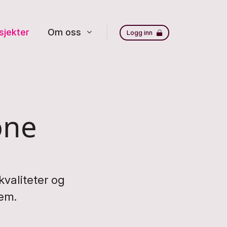
sjekter
Om oss
Logg inn
one
valiteter og
jem.