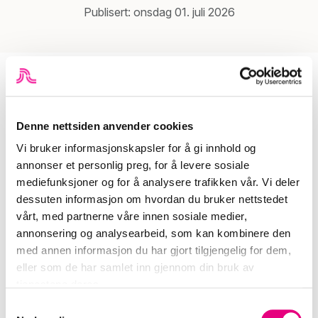
Publisert: onsdag 01. juli 2026
Denne nettsiden anvender cookies
Her kan du blant annet få med deg siste nytt på
Vi bruker informasjonskapsler for å gi innhold og
boligfronten, mange nye medlemsfordeler og fristende
annonser et personlig preg, for å levere sosiale
tilbud, vår velkjente quiz, matspalte med sjefskokk Lars fra
mediefunksjoner og for å analysere trafikken vår. Vi deler
Pazzo i Skien, møte sjefen på Ælvespeilet i Porsgrunn, Erik
dessuten informasjon om hvordan du bruker nettstedet
Berg Friesl, og bli kjent med den superspreke pensjonisten
vårt, med partnerne våre innen sosiale medier,
Tore Roligheten – hele Skiens Kleivagutt! Dessuten er den
annonsering og analysearbeid, som kan kombinere den
lokale krimhelten Teddy Walle tilbake med mer spenning –
med annen informasjon du har gjort tilgjengelig for dem,
denne gang må han på et undercoveroppdrag i Bamble!
eller som de har samlet inn gjennom din bruk av
tjenestene deres.
S