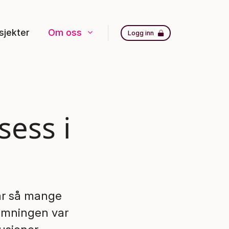
sjekter
Om oss
Logg inn
ess i
har så mange
temningen var