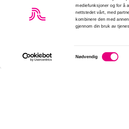
mediefunksjoner og for å a
nettstedet vårt, med part
kombinere den med annen in
gjennom din bruk av tjene
S
Nødvendig
a
m
t
y
k
k
e
v
a
l