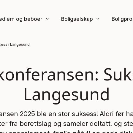
edlem og beboer
Boligselskap
Boligpro
sess i Langesund
konferansen: Suks
Langesund
nsen 2025 ble en stor suksess! Aldri før 
er fra borettslag og sameier deltatt, og s