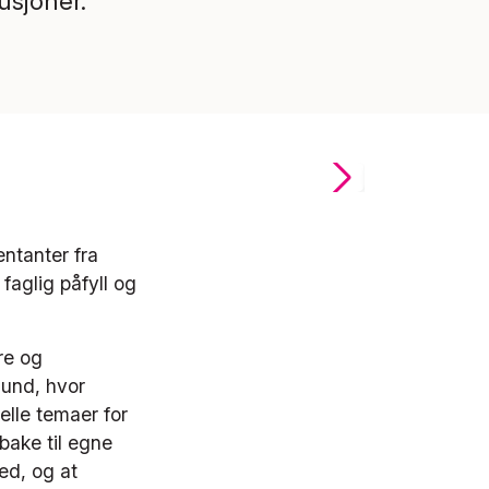
usjoner.
ntanter fra
faglig påfyll og
re og
sund, hvor
lle temaer for
bake til egne
ed, og at