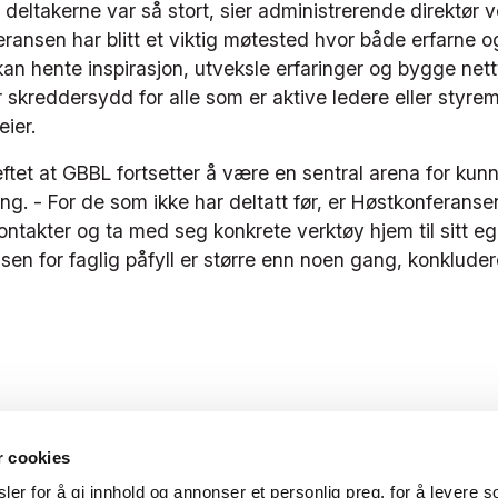
deltakerne var så stort, sier administrerende direktør
ransen har blitt et viktig møtested hvor både erfarne 
n hente inspirasjon, utveksle erfaringer og bygge nett
 skreddersydd for alle som er aktive ledere eller styr
ier.
ftet at GBBL fortsetter å være en sentral arena for ku
g. - For de som ikke har deltatt før, er Høstkonferanse
kontakter og ta med seg konkrete verktøy hjem til sitt eg
sen for faglig påfyll er større enn noen gang, konklude
r cookies
er for å gi innhold og annonser et personlig preg, for å levere s