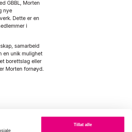
 ved GBBL, Morten
og nye
verk. Dette er en
emedlemmer i
nnskap, samarbeid
n en unik mulighet
et borettslag eller
rer Morten fornøyd.
Tillat alle
osiale