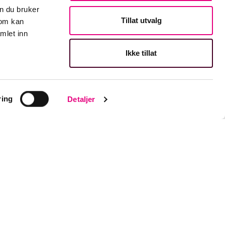
n du bruker
Tillat utvalg
som kan
mlet inn
Ikke tillat
💬
ring
Detaljer