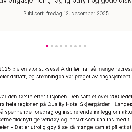
av engasjement, faglig påfyll og gode disk
Publisert: fredag 12. desember 2025
025 ble en stor suksess! Aldri før har så mange represe
ier deltatt, og stemningen var preget av engasjement, 
var den første etter fusjonen. Den samlet over 200 lede
a hele regionen på Quality Hotel Skjærgården i Lange
 spennende foredrag og inspirerende innlegg om aktue
kerne fikk nyttige verktøy og innsikt som kan tas med til
ier. - Det er utrolig gøy å se så mange samlet på ett st