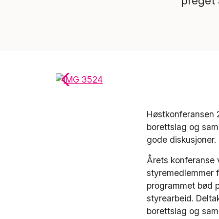
preget 
Høstkonferansen 2
borettslag og same
gode diskusjoner.
Årets konferanse 
styremedlemmer fr
programmet bød på
styrearbeid. Delta
borettslag og same