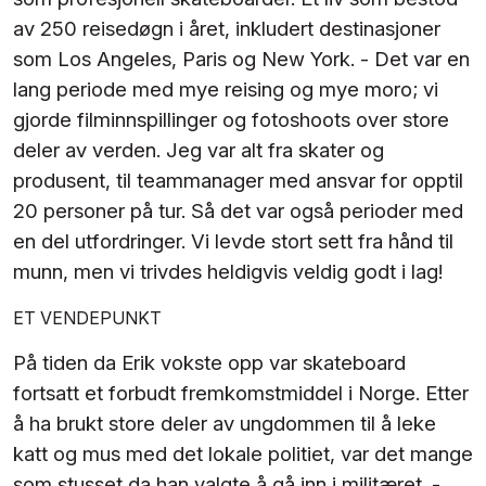
av 250 reisedøgn i året, inkludert destinasjoner
som Los Angeles, Paris og New York. - Det var en
lang periode med mye reising og mye moro; vi
gjorde filminnspillinger og fotoshoots over store
deler av verden. Jeg var alt fra skater og
produsent, til teammanager med ansvar for opptil
20 personer på tur. Så det var også perioder med
en del utfordringer. Vi levde stort sett fra hånd til
munn, men vi trivdes heldigvis veldig godt i lag!
ET VENDEPUNKT
På tiden da Erik vokste opp var skateboard
fortsatt et forbudt fremkomstmiddel i Norge. Etter
å ha brukt store deler av ungdommen til å leke
katt og mus med det lokale politiet, var det mange
som stusset da han valgte å gå inn i militæret. -