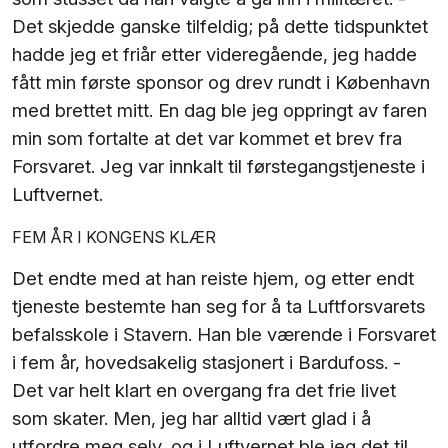
Det skjedde ganske tilfeldig; på dette tidspunktet
hadde jeg et friår etter videregående, jeg hadde
fått min første sponsor og drev rundt i København
med brettet mitt. En dag ble jeg oppringt av faren
min som fortalte at det var kommet et brev fra
Forsvaret. Jeg var innkalt til førstegangstjeneste i
Luftvernet.
FEM ÅR I KONGENS KLÆR
Det endte med at han reiste hjem, og etter endt
tjeneste bestemte han seg for å ta Luftforsvarets
befalsskole i Stavern. Han ble værende i Forsvaret
i fem år, hovedsakelig stasjonert i Bardufoss. -
Det var helt klart en overgang fra det frie livet
som skater. Men, jeg har alltid vært glad i å
utfordre meg selv, og i Luftvernet ble jeg det til