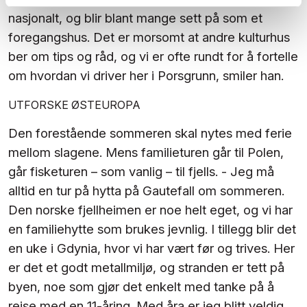
nasjonalt, og blir blant mange sett på som et
foregangshus. Det er morsomt at andre kulturhus
ber om tips og råd, og vi er ofte rundt for å fortelle
om hvordan vi driver her i Porsgrunn, smiler han.
UTFORSKE ØSTEUROPA
Den forestående sommeren skal nytes med ferie
mellom slagene. Mens familieturen går til Polen,
går fisketuren – som vanlig – til fjells. - Jeg må
alltid en tur på hytta på Gautefall om sommeren.
Den norske fjellheimen er noe helt eget, og vi har
en familiehytte som brukes jevnlig. I tillegg blir det
en uke i Gdynia, hvor vi har vært før og trives. Her
er det et godt metallmiljø, og stranden er tett på
byen, noe som gjør det enkelt med tanke på å
reise med en 11-åring. Med åra er jeg blitt veldig