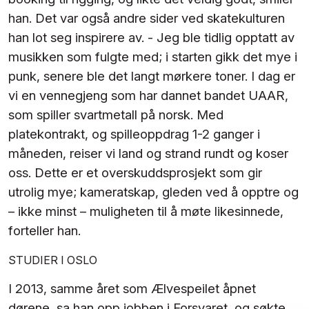
han. Det var også andre sider ved skatekulturen
han lot seg inspirere av. - Jeg ble tidlig opptatt av
musikken som fulgte med; i starten gikk det mye i
punk, senere ble det langt mørkere toner. I dag er
vi en vennegjeng som har dannet bandet UAAR,
som spiller svartmetall på norsk. Med
platekontrakt, og spilleoppdrag 1-2 ganger i
måneden, reiser vi land og strand rundt og koser
oss. Dette er et overskuddsprosjekt som gir
utrolig mye; kameratskap, gleden ved å opptre og
– ikke minst – muligheten til å møte likesinnede,
forteller han.
STUDIER I OSLO
I 2013, samme året som Ælvespeilet åpnet
dørene, sa han opp jobben i Forsvaret, og søkte