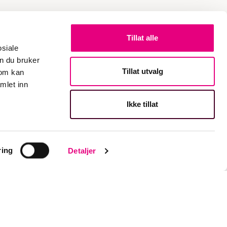
Tillat alle
osiale
n du bruker
Tillat utvalg
som kan
mlet inn
Ikke tillat
💬
ring
Detaljer