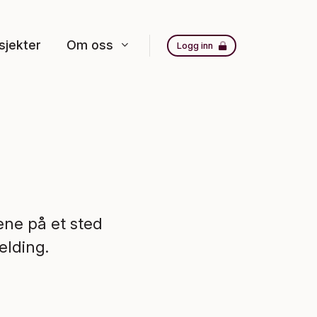
sjekter
Om oss
Logg inn
ne på et sted
elding.