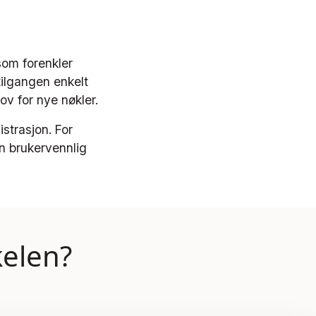
som forenkler
tilgangen enkelt
ov for nye nøkler.
strasjon. For
én brukervennlig
kelen?