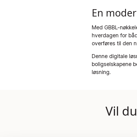
En modern
Med GBBL-nøkkelen
hverdagen for både
overføres til den 
Denne digitale løs
boligselskapene bet
løsning.
Vil d