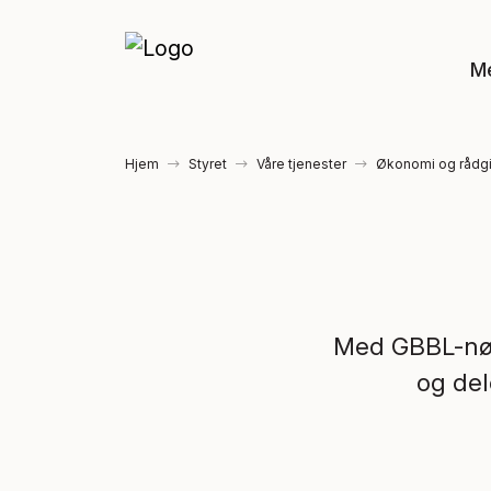
M
Hjem
Styret
Våre tjenester
Økonomi og rådg
Med GBBL-nøk
og del