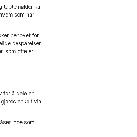
g tapte nøkler kan
er hvem som har
sker behovet for
elige besparelser.
r, som ofte er
 for å dele en
gjøres enkelt via
elåser, noe som