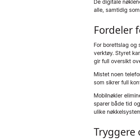
De digitale nøklene
alle, samtidig som
Fordeler f
For borettslag og
verktøy. Styret ka
gir full oversikt o
Mistet noen telefo
som sikrer full kon
Mobilnøkler elimin
sparer både tid og
ulike nøkkelsystem
Tryggere 