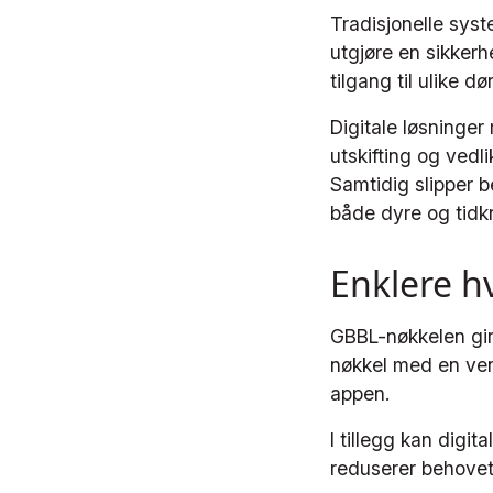
Tradisjonelle syst
utgjøre en sikkerhe
tilgang til ulike 
Digitale løsninger
utskifting og vedl
Samtidig slipper b
både dyre og tidk
Enklere h
GBBL-nøkkelen gir 
nøkkel med en venn
appen.
I tillegg kan digi
reduserer behovet 