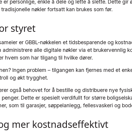
 er personlige, enkle å dele og lette å slette. Dette gir 
 tradisjonelle nøkler fortsatt kan brukes som før.
or styret
 sameier er GBBL-nøkkelen et tidsbesparende og kostnad
n administrere alle digitale nøkler via et brukervennlig k
ver hvem som har tilgang til hvilke dører.
nen? Ingen problem – tilgangen kan fjernes med et enke
troll og økt trygghet.
erer også behovet for å bestille og distribuere nye fysi
 penger. Dette er spesielt verdifullt for større boligse
er, som til garasjer, søppelanlegg, fellesvaskeri og bod
og mer kostnadseffektivt