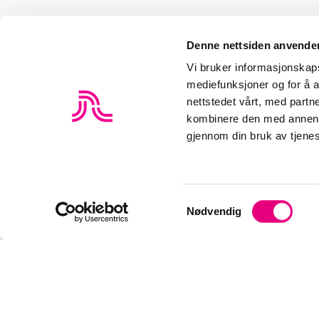
Denne nettsiden anvende
Vi bruker informasjonskapsl
mediefunksjoner og for å a
nettstedet vårt, med part
kombinere den med annen in
gjennom din bruk av tjene
S
Nødvendig
a
m
t
y
k
k