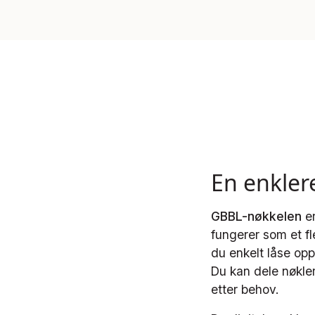
En enkler
GBBL-nøkkelen
er
fungerer som et f
du enkelt låse op
Du kan dele nøkler
etter behov.