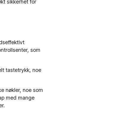
økt sikkerhet for
seffektivt
ontrollsenter, som
lt tastetrykk, noe
ske nøkler, noe som
lskap med mange
er.