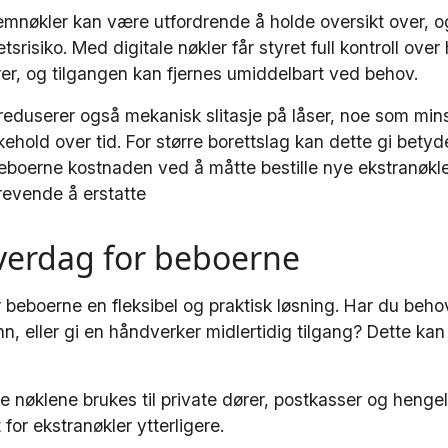
emnøkler kan være utfordrende å holde oversikt over, o
tsrisiko. Med digitale nøkler får styret full kontroll ov
dører, og tilgangen kan fjernes umiddelbart ved behov.
 reduserer også mekanisk slitasje på låser, noe som min
ikehold over tid. For større borettslag kan dette gi betyd
eboerne kostnaden ved å måtte bestille nye ekstranøkle
revende å erstatte
verdag for beboerne
beboerne en fleksibel og praktisk løsning. Har du behov
, eller gi en håndverker midlertidig tilgang? Dette kan 
tale nøklene brukes til private dører, postkasser og heng
for ekstranøkler ytterligere.