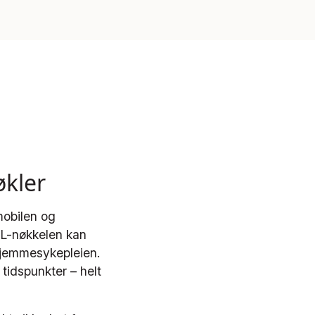
økler
mobilen og
BL-nøkkelen kan
hjemmesykepleien.
tidspunkter – helt